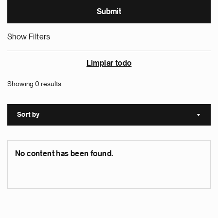
Show Filters
Limpiar todo
Showing 0 results
Sort by
Sort a
No content has been found.