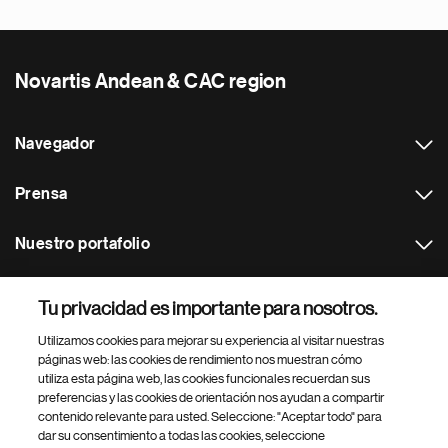
Novartis Andean & CAC region
Navegador
Prensa
Nuestro portafolio
Otras webs
Tu privacidad es importante para nosotros.
Utilizamos cookies para mejorar su experiencia al visitar nuestras
Footer Site Search
páginas web: las cookies de rendimiento nos muestran cómo
utiliza esta página web, las cookies funcionales recuerdan sus
preferencias y las cookies de orientación nos ayudan a compartir
contenido relevante para usted. Seleccione: "Aceptar todo" para
dar su consentimiento a todas las cookies, seleccione