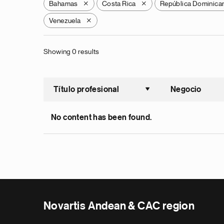
Bahamas
Costa Rica
República Dominica
X
X
Venezuela
X
Showing 0 results
Título profesional
Negocio
Ordenar a
No content has been found.
Novartis Andean & CAC region