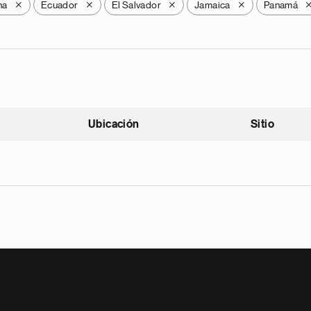
na
Ecuador
El Salvador
Jamaica
Panamá
X
X
X
X
Ubicación
Sitio
scendente