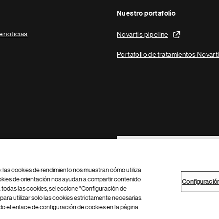
Nuestro portafolio
e noticias
Novartis pipeline
Portafolio de tratamientos Novart
Footer Site Search
b: las cookies de rendimiento nos muestran cómo utiliza
okies de orientación nos ayudan a compartir contenido
Configuració
 todas las cookies, seleccione "Configuración de
para utilizar solo las cookies estrictamente necesarias.
Configuración de cookies
Mapa del sitio
 el enlace de configuración de cookies en la página