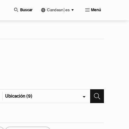
Candean | es
Buscar
Menú
Ubicación (9)