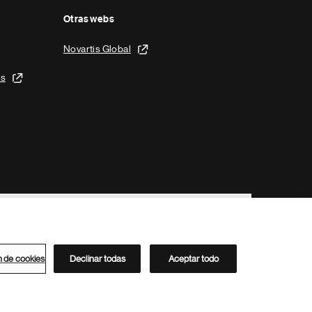
Otras webs
Novartis Global
is
n de cookies
Declinar todas
Aceptar todo
Directorio de Novartis
Este sitio está dirigido al público del clúster ACC