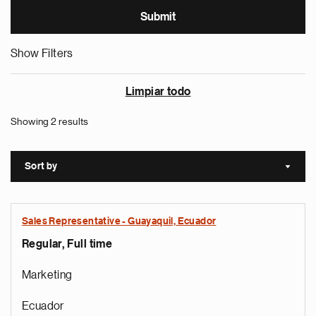
Show Filters
Limpiar todo
Showing 2 results
Sort by
Sort a
Sales Representative - Guayaquil, Ecuador
Regular, Full time
Marketing
Ecuador