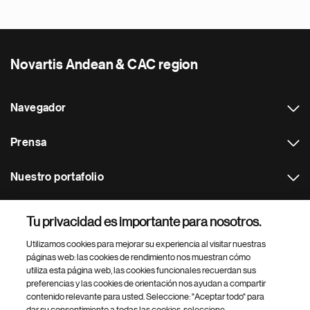
Novartis Andean & CAC region
Navegador
Prensa
Nuestro portafolio
Otras webs
Tu privacidad es importante para nosotros.
Utilizamos cookies para mejorar su experiencia al visitar nuestras
Footer Site Search
páginas web: las cookies de rendimiento nos muestran cómo
utiliza esta página web, las cookies funcionales recuerdan sus
preferencias y las cookies de orientación nos ayudan a compartir
contenido relevante para usted. Seleccione: "Aceptar todo" para
dar su consentimiento a todas las cookies, seleccione