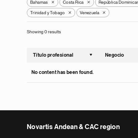
Bahamas
Costa Rica
República Dominica
X
X
Trinidad y Tobago
Venezuela
X
X
Showing 0 results
Título profesional
Negocio
Ordenar a
No content has been found.
Novartis Andean & CAC region