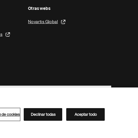
Otras webs
Novartis Global
is
n de cookies
Declinar todas
Aceptar todo
Directorio de Novartis
Este sitio está dirigido al público del clúster ACC