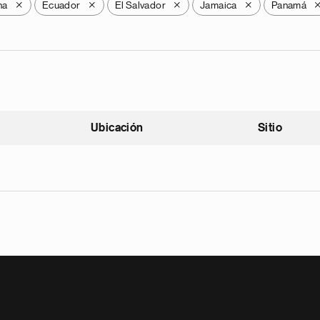
na
Ecuador
El Salvador
Jamaica
Panamá
X
X
X
X
Ubicación
Sitio
scendente