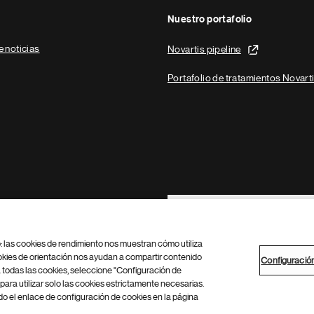
Nuestro portafolio
e noticias
Novartis pipeline
Portafolio de tratamientos Novart
Footer Site Search
b: las cookies de rendimiento nos muestran cómo utiliza
okies de orientación nos ayudan a compartir contenido
Configuració
 todas las cookies, seleccione "Configuración de
para utilizar solo las cookies estrictamente necesarias.
Configuración de cookies
Mapa del sitio
 el enlace de configuración de cookies en la página