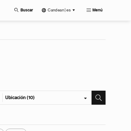
Candean | es
Buscar
Menú
Ubicación (10)