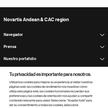
Novartis Andean & CAC region
Navegador
Prensa
Nuestro portafolio
Otras webs
Tu privacidad es importante para nosotros.
Utilizamos cookies para mejorar su experiencia al visitar nuestras
Footer Site Search
páginas web: las cookies de rendimiento nos muestran cómo
utiliza esta página web, las cookies funcionales recuerdan sus
preferencias y las cookies de orientación nos ayudan a compartir
contenido relevante para usted. Seleccione: "Aceptar todo" para
dar su consentimiento a todas las cookies, seleccione