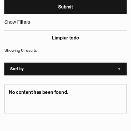
Show Filters
Limpiar todo
Showing 0 results
Sort by
Sort a
No content has been found.