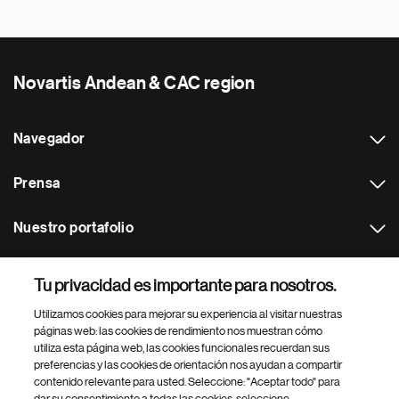
Novartis Andean & CAC region
Navegador
Prensa
Nuestro portafolio
Otras webs
Tu privacidad es importante para nosotros.
Utilizamos cookies para mejorar su experiencia al visitar nuestras
Footer Site Search
páginas web: las cookies de rendimiento nos muestran cómo
utiliza esta página web, las cookies funcionales recuerdan sus
preferencias y las cookies de orientación nos ayudan a compartir
contenido relevante para usted. Seleccione: "Aceptar todo" para
dar su consentimiento a todas las cookies, seleccione