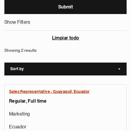
Show Filters
Limpiar todo
Showing 2 results
Sort by
Sort a
Sales Representative - Guayaquil, Ecuador
Regular, Full time
Marketing
Ecuador