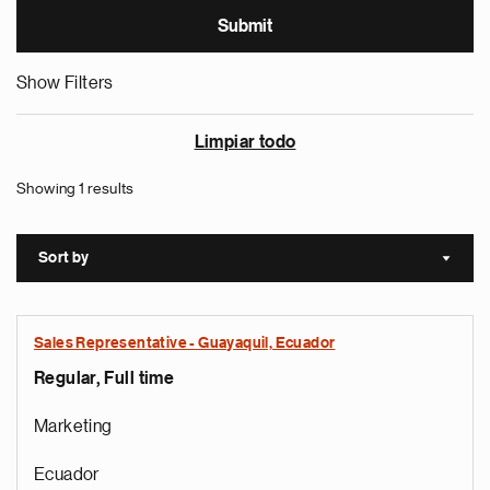
Show Filters
Limpiar todo
Showing 1 results
Sort by
Sort a
Sales Representative - Guayaquil, Ecuador
Regular, Full time
Marketing
Ecuador