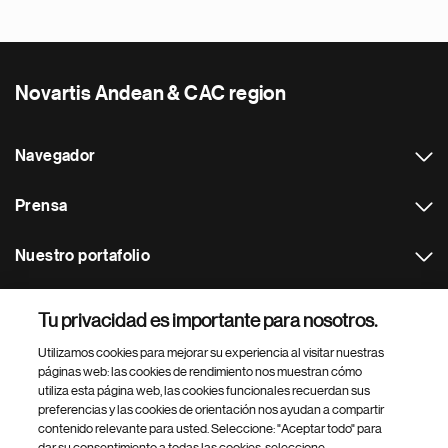
Novartis Andean & CAC region
Navegador
Prensa
Nuestro portafolio
Otras webs
Tu privacidad es importante para nosotros.
Utilizamos cookies para mejorar su experiencia al visitar nuestras
Footer Site Search
páginas web: las cookies de rendimiento nos muestran cómo
utiliza esta página web, las cookies funcionales recuerdan sus
preferencias y las cookies de orientación nos ayudan a compartir
contenido relevante para usted. Seleccione: "Aceptar todo" para
dar su consentimiento a todas las cookies, seleccione