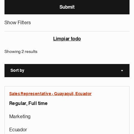
Show Filters
Limpiar todo
Showing 2 results
Sort by
Sort a
Sales Representative - Guayaquil, Ecuador
Regular, Full time
Marketing
Ecuador