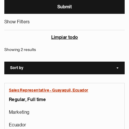
Show Filters
Limpiar todo
Showing 2 results
Sort by
Sort a
Sales Representative - Guayaquil, Ecuador
Regular, Full time
Marketing
Ecuador