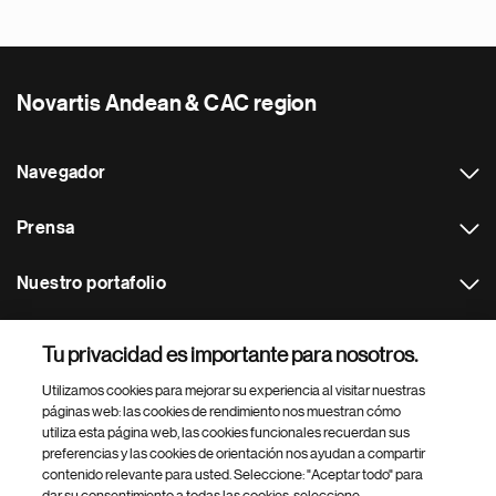
Novartis Andean & CAC region
Navegador
Prensa
Nuestro portafolio
Otras webs
Tu privacidad es importante para nosotros.
Utilizamos cookies para mejorar su experiencia al visitar nuestras
Footer Site Search
páginas web: las cookies de rendimiento nos muestran cómo
utiliza esta página web, las cookies funcionales recuerdan sus
preferencias y las cookies de orientación nos ayudan a compartir
contenido relevante para usted. Seleccione: "Aceptar todo" para
dar su consentimiento a todas las cookies, seleccione