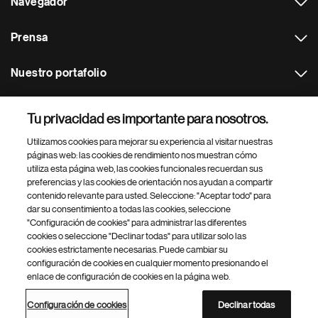
Navegador
Prensa
Nuestro portafolio
Otras webs
Tu privacidad es importante para nosotros.
Utilizamos cookies para mejorar su experiencia al visitar nuestras
Footer Site Search
páginas web: las cookies de rendimiento nos muestran cómo
utiliza esta página web, las cookies funcionales recuerdan sus
preferencias y las cookies de orientación nos ayudan a compartir
contenido relevante para usted. Seleccione: "Aceptar todo" para
dar su consentimiento a todas las cookies, seleccione
"Configuración de cookies" para administrar las diferentes
cookies o seleccione "Declinar todas" para utilizar solo las
cookies estrictamente necesarias. Puede cambiar su
Parte
© 2026 Novartis AG
configuración de cookies en cualquier momento presionando el
inferior
enlace de configuración de cookies en la página web.
Política de privacidad
Términos de uso
Accesibilidad
del
Configuración de cookies
Mapa del sitio
pie
Configuración de cookies
Declinar todas
de