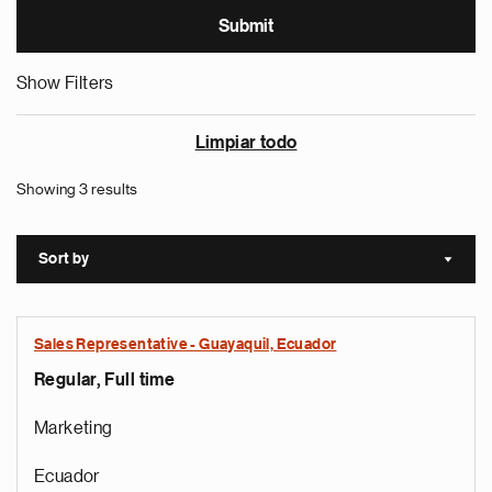
Show Filters
Limpiar todo
Showing 3 results
Sort by
Sort a
Sales Representative - Guayaquil, Ecuador
Regular, Full time
Marketing
Ecuador