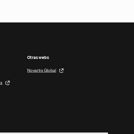
Otras webs
Novartis Global
is