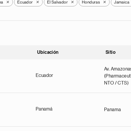
na
Ecuador
El Salvador
Honduras
Jamaica
X
X
X
X
Ubicación
Sitio
scendente
Av. Amazona
Ecuador
(Pharmaceuti
NTO / CTS)
Panamá
Panama