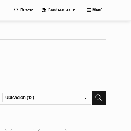
Candean | es
Buscar
Menú
Ubicación (12)