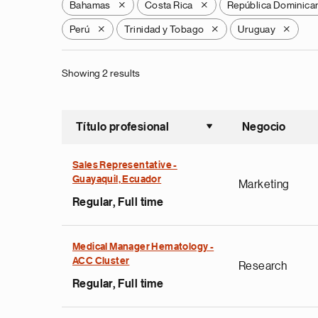
Bahamas
Costa Rica
República Dominica
X
X
Perú
Trinidad y Tobago
Uruguay
X
X
X
Showing 2 results
Título profesional
Negocio
Ordenar a
Sales Representative -
Guayaquil, Ecuador
Marketing
Regular, Full time
Medical Manager Hematology -
ACC Cluster
Research
Regular, Full time