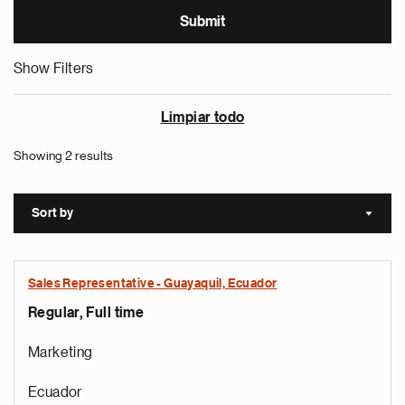
Show Filters
Limpiar todo
Showing 2 results
Sort by
Sort a
Sales Representative - Guayaquil, Ecuador
Regular, Full time
Marketing
Ecuador