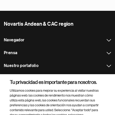
Novartis Andean & CAC region
Navegador
Prensa
Nuestro portafolio
Otras webs
Tu privacidad es importante para nosotros.
Utilizamos cookies para mejorar su experiencia al visitar nuestras
Footer Site Search
páginas web: las cookies de rendimiento nos muestran cómo
utiliza esta página web, las cookies funcionales recuerdan sus
preferencias y las cookies de orientación nos ayudan a compartir
contenido relevante para usted. Seleccione: "Aceptar todo" para
dar su consentimiento a todas las cookies, seleccione