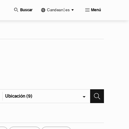
Candean | es
Buscar
Menú
Ubicación (9)