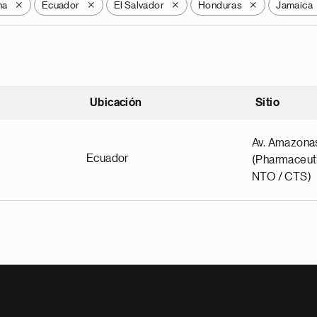
na
Ecuador
El Salvador
Honduras
Jamaica
X
X
X
X
Ubicación
Sitio
scendente
Av. Amazona
Ecuador
(Pharmaceuti
NTO / CTS)