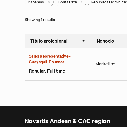
Bahamas
Costa Rica
República Dominica
X
X
Showing 1 results
Título profesional
Negocio
Ordenar a
Sales Representative -
Guayaquil, Ecuador
Marketing
Regular, Full time
Novartis Andean & CAC region