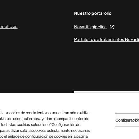
Nuestro portafolio
e noticias
Novartis pipeline
Portafolio de tratamientos Novart
Footer Site Search
b: las cookies de rendimiento nos muestran cómo utiliza
okies de orientación nos ayudan a compartir contenido
Configuració
 todas las cookies, seleccione "Configuración de
para utilizar solo las cookies estrictamente necesarias.
Configuración de cookies
Mapa del sitio
 el enlace de configuración de cookies en la página