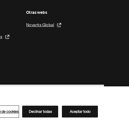
Otras webs
Novartis Global
is
n de cookies
Declinar todas
Aceptar todo
Directorio de Novartis
Este sitio está dirigido al público del clúster ACC