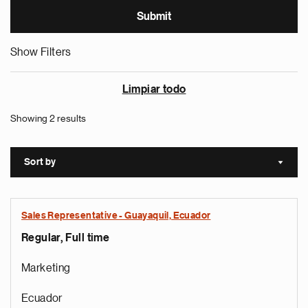
Show Filters
Limpiar todo
Showing 2 results
Sort by
Sort a
Sales Representative - Guayaquil, Ecuador
Regular, Full time
Marketing
Ecuador