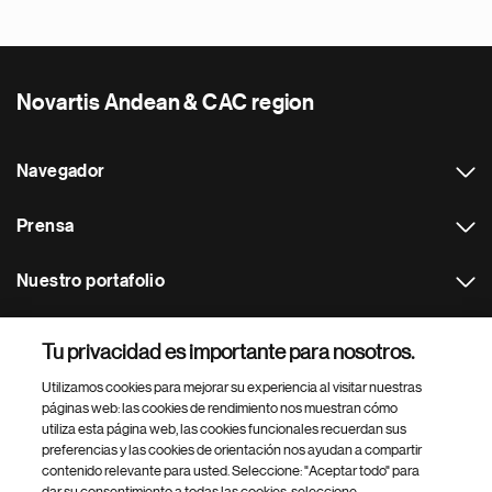
Novartis Andean & CAC region
Navegador
Prensa
Nuestro portafolio
Otras webs
Tu privacidad es importante para nosotros.
Utilizamos cookies para mejorar su experiencia al visitar nuestras
Footer Site Search
páginas web: las cookies de rendimiento nos muestran cómo
utiliza esta página web, las cookies funcionales recuerdan sus
preferencias y las cookies de orientación nos ayudan a compartir
contenido relevante para usted. Seleccione: "Aceptar todo" para
dar su consentimiento a todas las cookies, seleccione