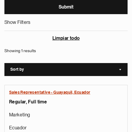
Show Filters
Limpiar todo
Showing 1 results
Sort by
Sort a
Sales Representative - Guayaquil, Ecuador
Regular, Full time
Marketing
Ecuador