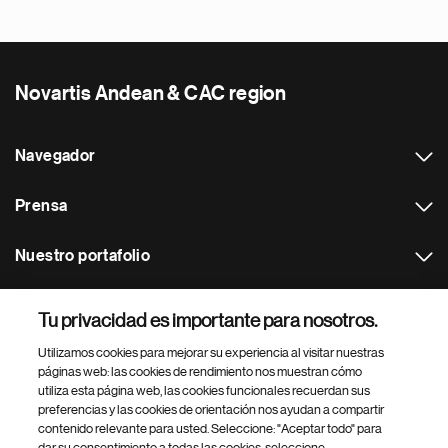
Novartis Andean & CAC region
Navegador
Prensa
Nuestro portafolio
Otras webs
Tu privacidad es importante para nosotros.
Utilizamos cookies para mejorar su experiencia al visitar nuestras
Footer Site Search
páginas web: las cookies de rendimiento nos muestran cómo
utiliza esta página web, las cookies funcionales recuerdan sus
preferencias y las cookies de orientación nos ayudan a compartir
contenido relevante para usted. Seleccione: "Aceptar todo" para
dar su consentimiento a todas las cookies, seleccione