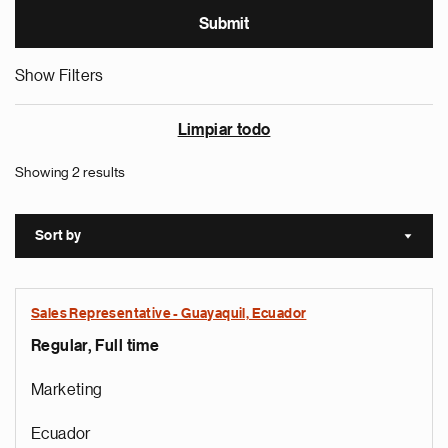
Show Filters
Limpiar todo
Showing 2 results
Sort by
Sort a
Sales Representative - Guayaquil, Ecuador
Regular, Full time
Marketing
Ecuador