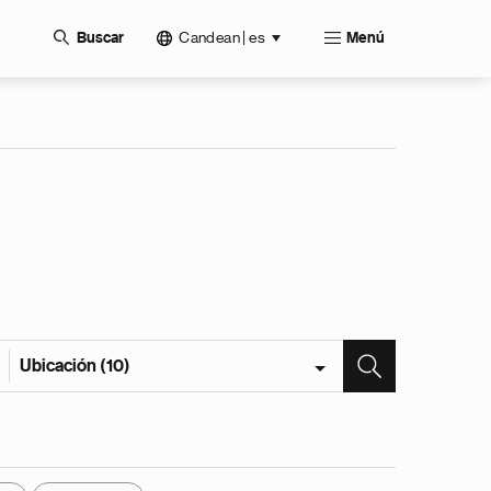
Candean | es
Buscar
Menú
Ubicación (10)