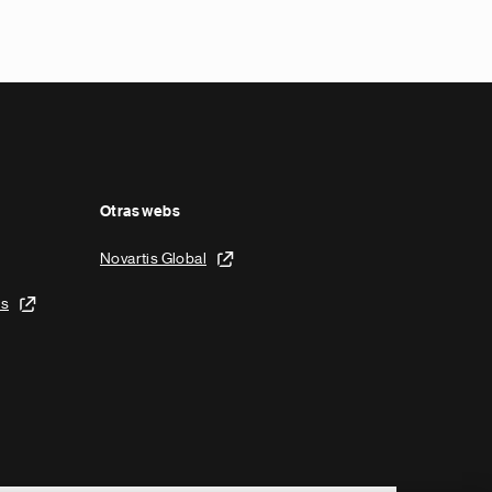
Otras webs
Novartis Global
is