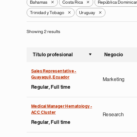
Bahamas
Costa Rica
República Dominica
X
X
Trinidad y Tobago
Uruguay
X
X
Showing 2 results
Título profesional
Negocio
Ordenar a
Sales Representative -
Guayaquil, Ecuador
Marketing
Regular, Full time
Medical Manager Hematology -
ACC Cluster
Research
Regular, Full time