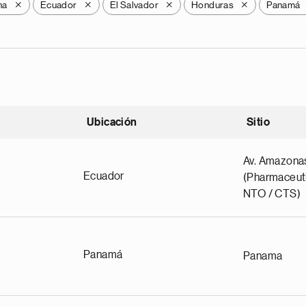
na
Ecuador
El Salvador
Honduras
Panamá
X
X
X
X
Ubicación
Sitio
scendente
Av. Amazona
Ecuador
(Pharmaceuti
NTO / CTS)
Panamá
Panama