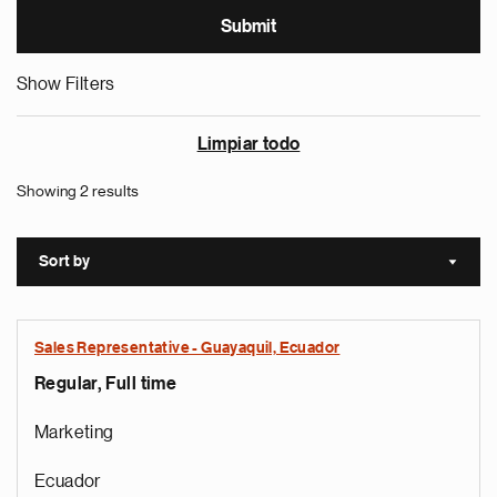
Show Filters
Limpiar todo
Showing 2 results
Sort by
Sort a
Sales Representative - Guayaquil, Ecuador
Regular, Full time
Marketing
Ecuador