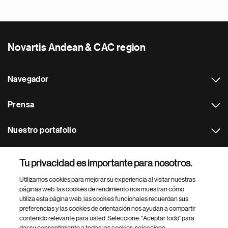
Novartis Andean & CAC region
Navegador
Prensa
Nuestro portafolio
Otras webs
Tu privacidad es importante para nosotros.
Utilizamos cookies para mejorar su experiencia al visitar nuestras
Footer Site Search
páginas web: las cookies de rendimiento nos muestran cómo
utiliza esta página web, las cookies funcionales recuerdan sus
preferencias y las cookies de orientación nos ayudan a compartir
contenido relevante para usted. Seleccione: "Aceptar todo" para
dar su consentimiento a todas las cookies, seleccione