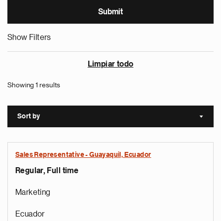
Show Filters
Limpiar todo
Showing 1 results
Sort by
Sort a
Sales Representative - Guayaquil, Ecuador
Regular, Full time
Marketing
Ecuador