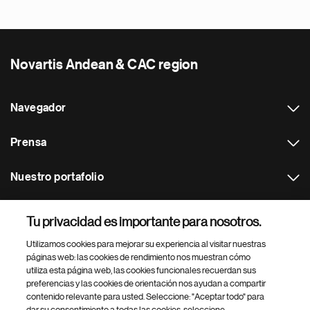
Novartis Andean & CAC region
Navegador
Prensa
Nuestro portafolio
Otras webs
Tu privacidad es importante para nosotros.
Utilizamos cookies para mejorar su experiencia al visitar nuestras
Footer Site Search
páginas web: las cookies de rendimiento nos muestran cómo
utiliza esta página web, las cookies funcionales recuerdan sus
preferencias y las cookies de orientación nos ayudan a compartir
contenido relevante para usted. Seleccione: "Aceptar todo" para
dar su consentimiento a todas las cookies, seleccione