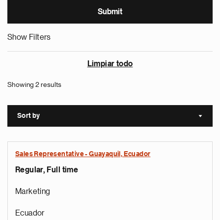
Show Filters
Limpiar todo
Showing 2 results
Sort by
Sort a
Sales Representative - Guayaquil, Ecuador
Regular, Full time
Marketing
Ecuador