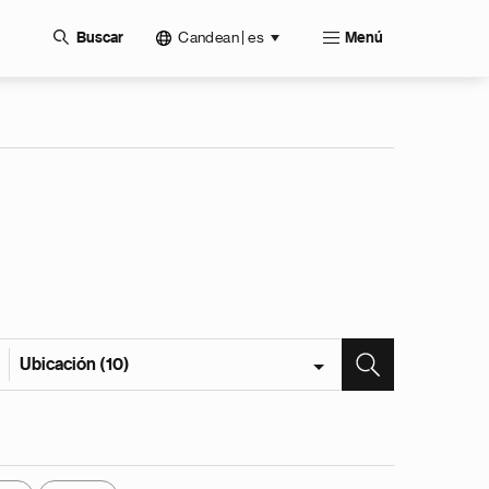
Candean | es
Buscar
Menú
Ubicación (10)