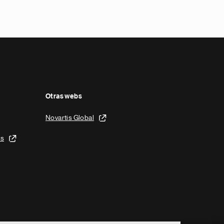
Otras webs
Novartis Global
is