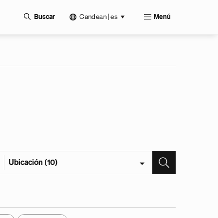
Candean | es
Buscar
Menú
Ubicación (10)