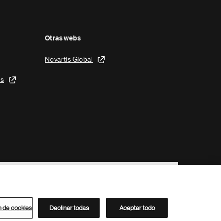
Otras webs
Novartis Global
is
n de cookies
Declinar todas
Aceptar todo
Directorio de Novartis