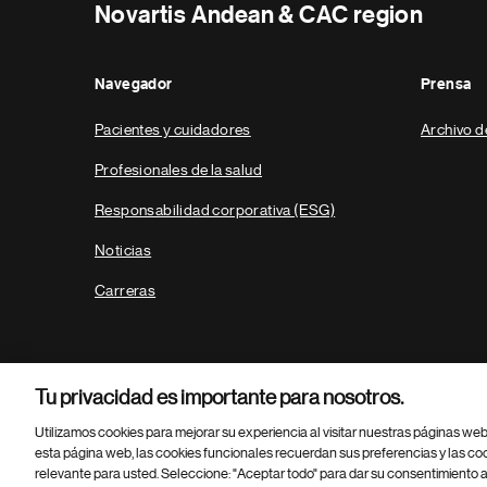
Novartis Andean & CAC region
Navegador
Prensa
Pacientes y cuidadores
Archivo d
Profesionales de la salud
Responsabilidad corporativa (ESG)
Noticias
Carreras
Tu privacidad es importante para nosotros.
Utilizamos cookies para mejorar su experiencia al visitar nuestras páginas we
esta página web, las cookies funcionales recuerdan sus preferencias y las co
relevante para usted. Seleccione: "Aceptar todo" para dar su consentimiento a
Parte
© 2026 Novartis AG