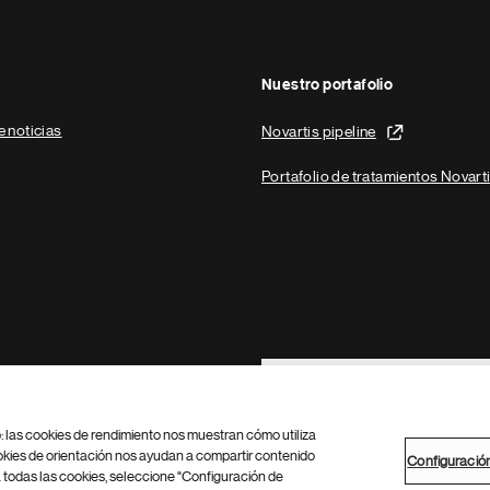
Nuestro portafolio
e noticias
Novartis pipeline
Portafolio de tratamientos Novart
Footer Site Search
b: las cookies de rendimiento nos muestran cómo utiliza
okies de orientación nos ayudan a compartir contenido
Configuració
 todas las cookies, seleccione "Configuración de