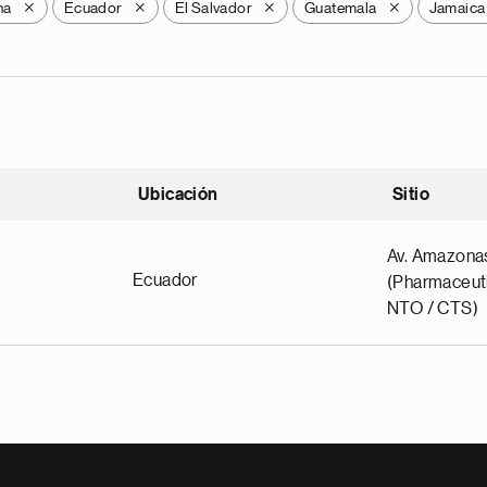
na
Ecuador
El Salvador
Guatemala
Jamaica
X
X
X
X
Ubicación
Sitio
scendente
Av. Amazona
Ecuador
(Pharmaceuti
NTO / CTS)