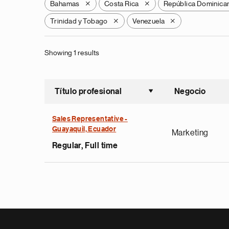
Bahamas
Costa Rica
República Dominica
X
X
Trinidad y Tobago
Venezuela
X
X
Showing 1 results
Título profesional
Negocio
Ordenar a
Sales Representative -
Guayaquil, Ecuador
Marketing
Regular, Full time