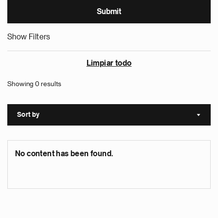
Show Filters
Limpiar todo
Showing 0 results
Sort by
Sort a
No content has been found.