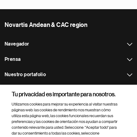
Novartis Andean & CAC region
Navegador
Prensa
Nuestro portafolio
Otras webs
Tu privacidad es importante para nosotros.
Utilizamos cookies para mejorar su experiencia al visitar nuestras
Footer Site Search
páginas web: las cookies de rendimiento nos muestran cómo
utiliza esta página web, las cookies funcionales recuerdan sus
preferencias y las cookies de orientación nos ayudan a compartir
contenido relevante para usted. Seleccione: "Aceptar todo" para
dar su consentimiento a todas las cookies, seleccione