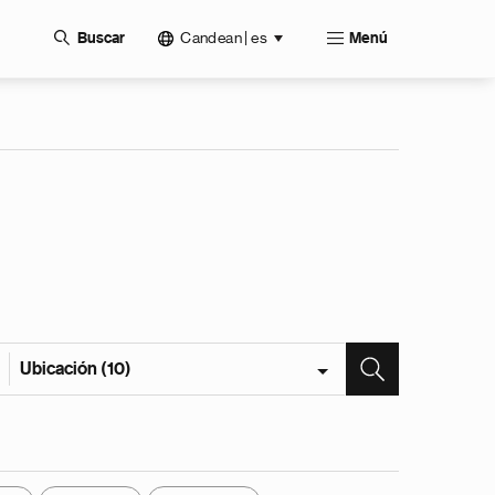
Candean | es
Buscar
Menú
Ubicación (10)