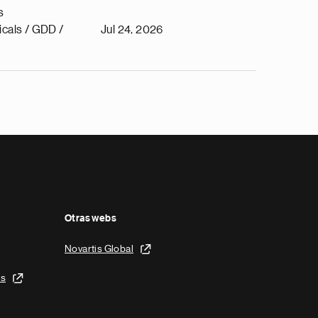
s
cals / GDD /
Jul 24, 2026
Otras webs
Novartis Global
is