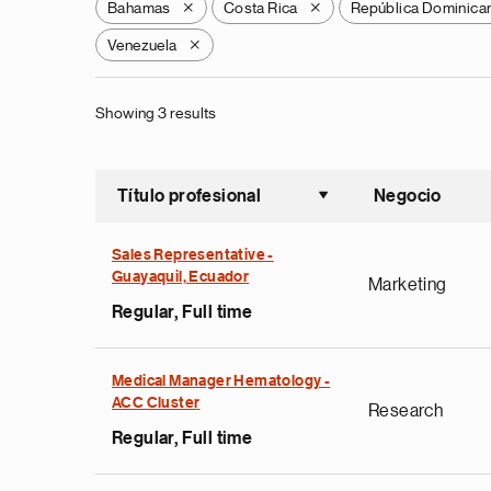
Bahamas
Costa Rica
República Dominica
X
X
Venezuela
X
Showing 3 results
Título profesional
Negocio
Ordenar a
Sales Representative -
Guayaquil, Ecuador
Marketing
Regular, Full time
Medical Manager Hematology -
ACC Cluster
Research
Regular, Full time