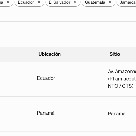
na
Ecuador
El Salvador
Guatemala
Jamaica
X
X
X
X
Ubicación
Sitio
scendente
Av. Amazona
Ecuador
(Pharmaceuti
NTO / CTS)
Panamá
Panama