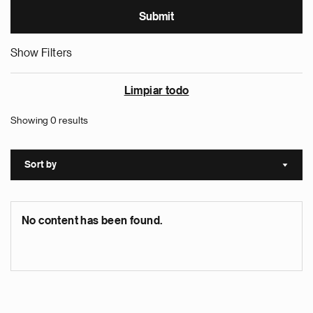
Show Filters
Limpiar todo
Showing 0 results
Sort by
Sort a
No content has been found.