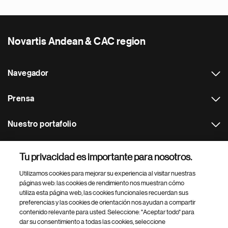
Novartis Andean & CAC region
Navegador
Prensa
Nuestro portafolio
Otras webs
Tu privacidad es importante para nosotros.
Utilizamos cookies para mejorar su experiencia al visitar nuestras
Footer Site Search
páginas web: las cookies de rendimiento nos muestran cómo
utiliza esta página web, las cookies funcionales recuerdan sus
preferencias y las cookies de orientación nos ayudan a compartir
contenido relevante para usted. Seleccione: "Aceptar todo" para
dar su consentimiento a todas las cookies, seleccione