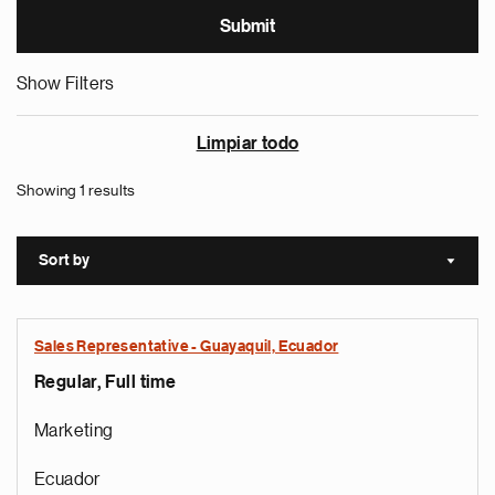
Show Filters
Limpiar todo
Showing 1 results
Sort by
Sort a
Sales Representative - Guayaquil, Ecuador
Regular, Full time
Marketing
Ecuador