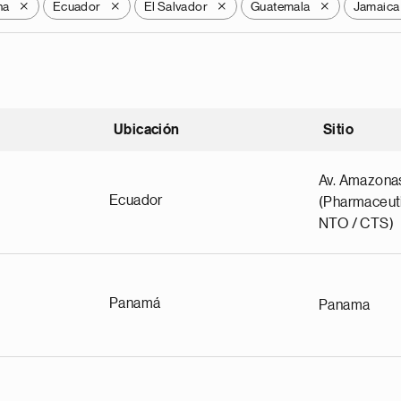
na
Ecuador
El Salvador
Guatemala
Jamaica
X
X
X
X
Ubicación
Sitio
scendente
Av. Amazona
Ecuador
(Pharmaceuti
NTO / CTS)
Panamá
Panama