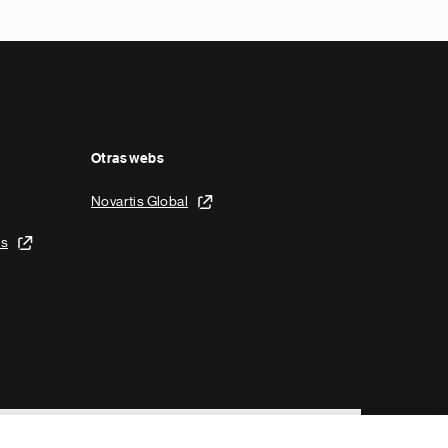
Otras webs
Novartis Global
is