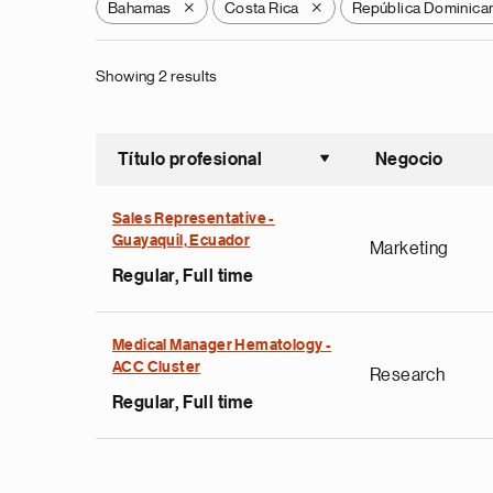
Bahamas
Costa Rica
República Dominica
X
X
Showing 2 results
Título profesional
Negocio
Ordenar a
Sales Representative -
Guayaquil, Ecuador
Marketing
Regular, Full time
Medical Manager Hematology -
ACC Cluster
Research
Regular, Full time