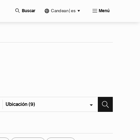
Candean | es
Buscar
Menú
Ubicación (9)