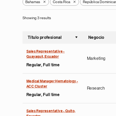
Bahamas
Costa Rica
República Dominica
X
X
Showing 3 results
Título profesional
Negocio
Ordenar a
Sales Representative -
Guayaquil, Ecuador
Marketing
Regular, Full time
Medical Manager Hematology -
ACC Cluster
Research
Regular, Full time
Sales Representative - Quito,