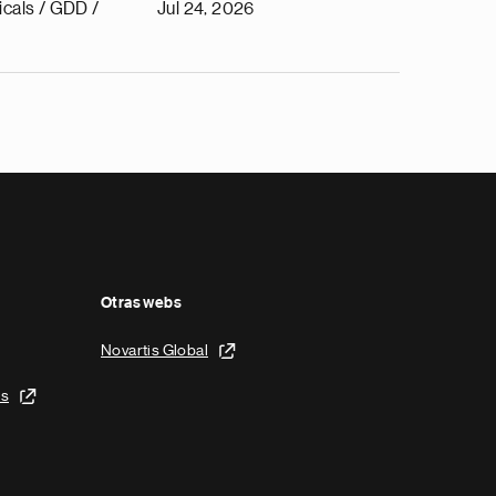
cals / GDD /
Jul 24, 2026
Otras webs
Novartis Global
is