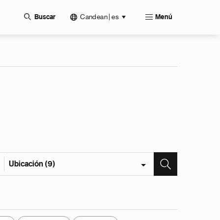
Candean | es
Buscar
Menú
Ubicación (9)