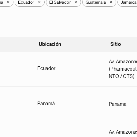
na
Ecuador
El Salvador
Guatemala
Jamaica
X
X
X
X
Ubicación
Sitio
scendente
Av. Amazona
Ecuador
(Pharmaceuti
NTO / CTS)
Panamá
Panama
Av. Amazona