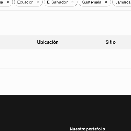
na
Ecuador
El Salvador
Guatemala
Jamaica
X
X
X
X
Ubicación
Sitio
scendente
Nuestro portafolio