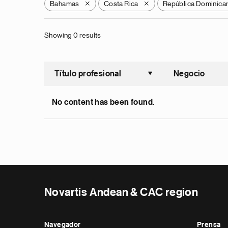
Bahamas
Costa Rica
República Dominica
X
X
Showing 0 results
Título profesional
Negocio
Ordenar a
No content has been found.
Novartis Andean & CAC region
Navegador
Prensa