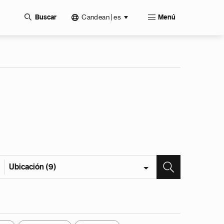
Candean | es
Buscar
Menú
Ubicación (9)