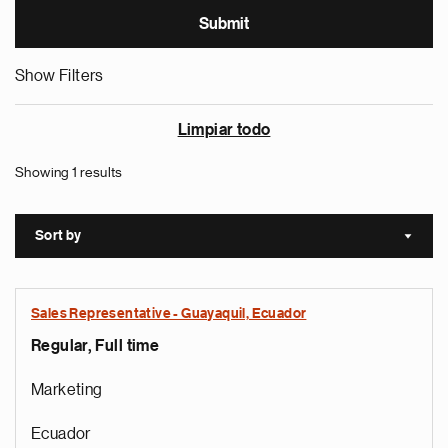
Show Filters
Limpiar todo
Showing 1 results
Sort by
Sort a
Sales Representative - Guayaquil, Ecuador
Regular, Full time
Marketing
Ecuador