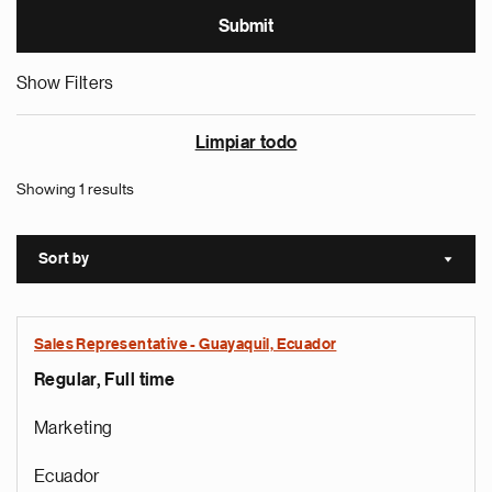
Show Filters
Limpiar todo
Showing 1 results
Sort by
Sort a
Sales Representative - Guayaquil, Ecuador
Regular, Full time
Marketing
Ecuador