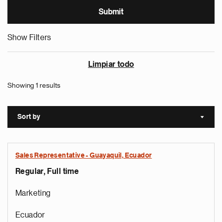
Show Filters
Limpiar todo
Showing 1 results
Sort by
Sort a
Sales Representative - Guayaquil, Ecuador
Regular, Full time
Marketing
Ecuador