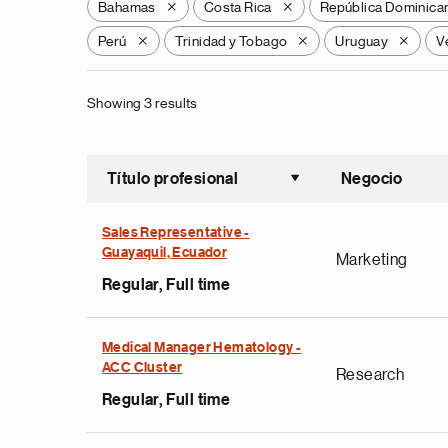
Bahamas
Costa Rica
República Dominica
X
X
Perú
Trinidad y Tobago
Uruguay
V
X
X
X
Showing 3 results
Título profesional
Negocio
Ordenar a
Sales Representative -
Guayaquil, Ecuador
Marketing
Regular, Full time
Medical Manager Hematology -
ACC Cluster
Research
Regular, Full time