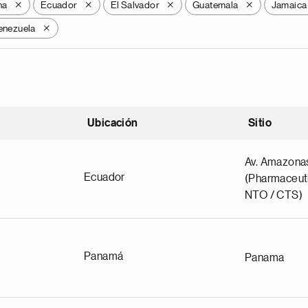
na
Ecuador
El Salvador
Guatemala
Jamaica
X
X
X
X
enezuela
X
Ubicación
Sitio
scendente
Av. Amazona
Ecuador
(Pharmaceuti
NTO / CTS)
Panamá
Panama