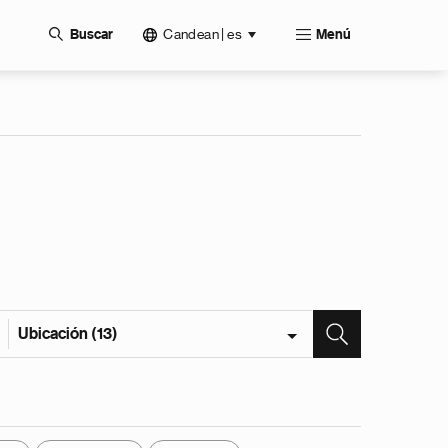
Candean | es
Buscar
Menú
Ubicación (13)