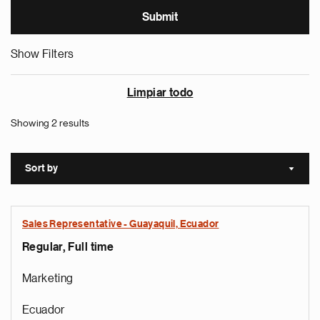
Show Filters
Limpiar todo
Showing 2 results
Sort by
Sort a
Sales Representative - Guayaquil, Ecuador
Regular, Full time
Marketing
Ecuador