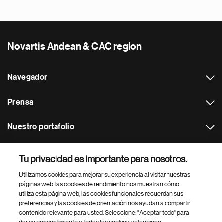
Novartis Andean & CAC region
Navegador
Prensa
Nuestro portafolio
Otras webs
Tu privacidad es importante para nosotros.
Utilizamos cookies para mejorar su experiencia al visitar nuestras
Footer Site Search
páginas web: las cookies de rendimiento nos muestran cómo
utiliza esta página web, las cookies funcionales recuerdan sus
preferencias y las cookies de orientación nos ayudan a compartir
contenido relevante para usted. Seleccione: "Aceptar todo" para
dar su consentimiento a todas las cookies, seleccione