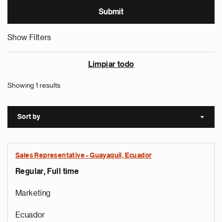
Show Filters
Limpiar todo
Showing 1 results
Sort by
Sort a
Sales Representative - Guayaquil, Ecuador
Regular, Full time
Marketing
Ecuador