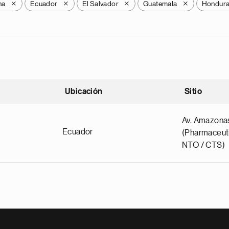
na
Ecuador
El Salvador
Guatemala
Hondur
X
X
X
X
Ubicación
Sitio
scendente
Av. Amazona
Ecuador
(Pharmaceuti
NTO / CTS)