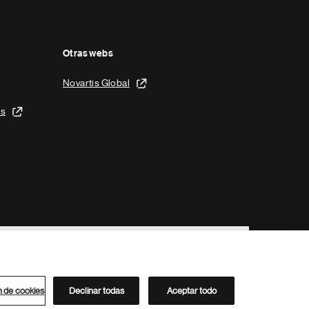
Otras webs
Novartis Global
is
n de cookies
Declinar todas
Aceptar todo
Directorio de Novartis