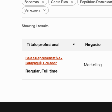
Bahamas
Costa Rica
República Dominica
X
X
Venezuela
X
Showing 1 results
Título profesional
Negocio
Ordenar a
Sales Representative -
Guayaquil, Ecuador
Marketing
Regular, Full time