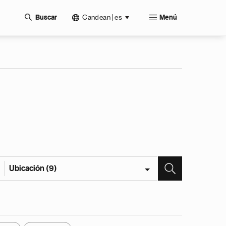
Candean | es
Buscar
Menú
Ubicación (9)