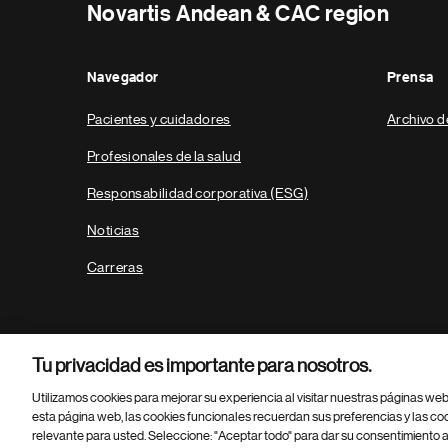
Novartis Andean & CAC region
Navegador
Prensa
Pacientes y cuidadores
Archivo d
Profesionales de la salud
Responsabilidad corporativa (ESG)
Noticias
Carreras
Tu privacidad es importante para nosotros.
Utilizamos cookies para mejorar su experiencia al visitar nuestras páginas we
esta página web, las cookies funcionales recuerdan sus preferencias y las co
relevante para usted. Seleccione: "Aceptar todo" para dar su consentimiento a
Parte
© 2026 Novartis AG