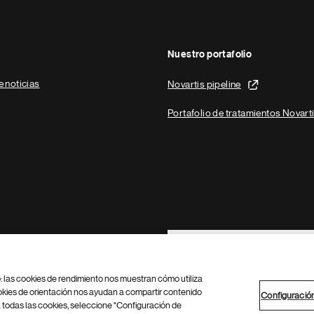
Nuestro portafolio
e noticias
Novartis pipeline
Portafolio de tratamientos Novart
Footer Site Search
b: las cookies de rendimiento nos muestran cómo utiliza
okies de orientación nos ayudan a compartir contenido
Configuració
 todas las cookies, seleccione "Configuración de