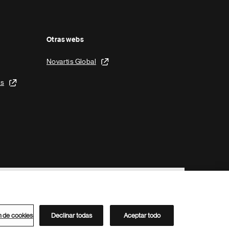
Otras webs
Novartis Global
is
n de cookies
Declinar todas
Aceptar todo
Directorio de Novartis