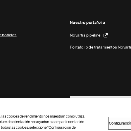
Nuestro portafolio
e noticias
Novartis pipeline
Portafolio de tratamientos Novart
Footer Site Search
b: las cookies de rendimiento nos muestran cómo utiliza
okies de orientación nos ayudan a compartir contenido
Configuració
 todas las cookies, seleccione "Configuración de