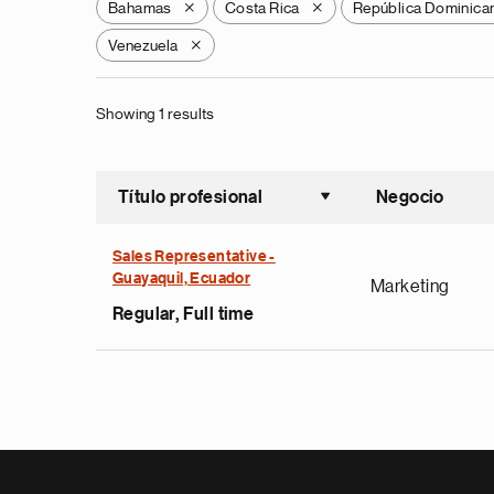
Bahamas
Costa Rica
República Dominica
X
X
Venezuela
X
Showing 1 results
Título profesional
Negocio
Ordenar a
Sales Representative -
Guayaquil, Ecuador
Marketing
Regular, Full time