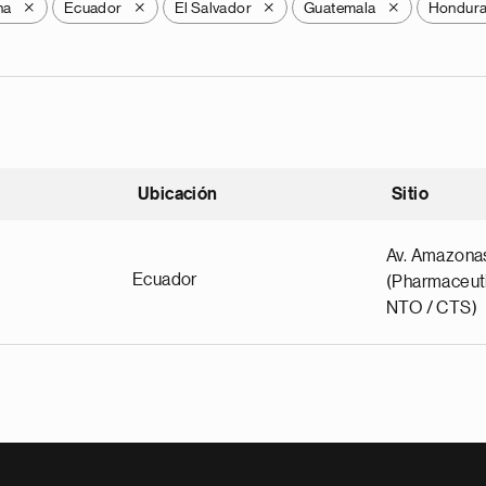
na
Ecuador
El Salvador
Guatemala
Hondur
X
X
X
X
Ubicación
Sitio
scendente
Av. Amazona
Ecuador
(Pharmaceuti
NTO / CTS)