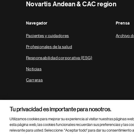
Novartis Andean & CAC region
Navegador
Prensa
Pacientes y cuidadores
Archivo d
Profesionales de la salud
Responsabilidad corporativa (ESG)
Noticias
Carreras
Tu privacidad es importante para nosotros.
Utilizamos cookies para mejorar su experiencia al visitar nuestras páginas we
esta página web, las cookies funcionales recuerdan sus preferencias y las co
relevante para usted. Seleccione: "Aceptar todo" para dar su consentimiento a
Parte
© 2026 Novartis AG