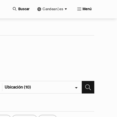
Candean | es
Buscar
Menú
Ubicación (10)