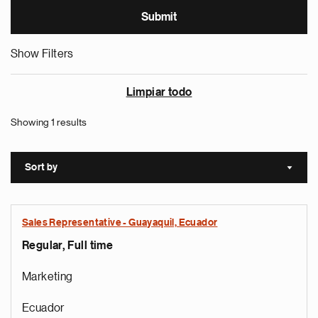
Show Filters
Limpiar todo
Showing 1 results
Sort by
Sort a
Sales Representative - Guayaquil, Ecuador
Regular, Full time
Marketing
Ecuador