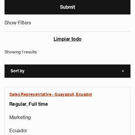
Show Filters
Limpiar todo
Showing 1 results
Sort by
Sort a
Sales Representative - Guayaquil, Ecuador
Regular, Full time
Marketing
Ecuador