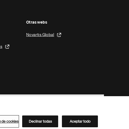
Otras webs
Novartis Global
is
n de cookies
Declinar todas
Aceptar todo
Directorio de Novartis