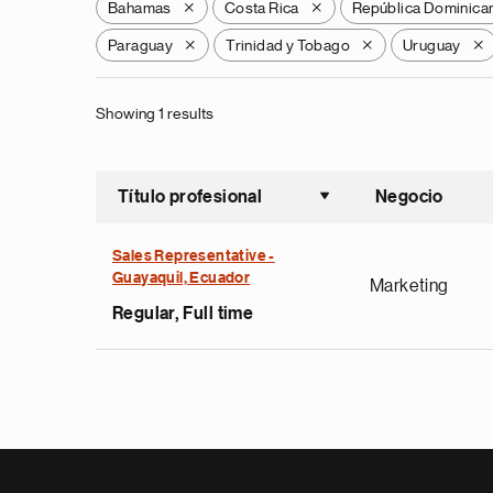
Bahamas
Costa Rica
República Dominica
X
X
Paraguay
Trinidad y Tobago
Uruguay
X
X
X
Showing 1 results
Título profesional
Negocio
Ordenar a
Sales Representative -
Guayaquil, Ecuador
Marketing
Regular, Full time