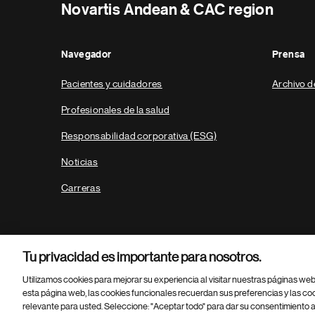
Novartis Andean & CAC region
Navegador
Prensa
Pacientes y cuidadores
Archivo d
Profesionales de la salud
Responsabilidad corporativa (ESG)
Noticias
Carreras
Tu privacidad es importante para nosotros.
Utilizamos cookies para mejorar su experiencia al visitar nuestras páginas we
esta página web, las cookies funcionales recuerdan sus preferencias y las co
relevante para usted. Seleccione: "Aceptar todo" para dar su consentimiento a
Parte
© 2026 Novartis AG