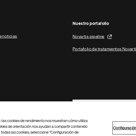
Nuestro portafolio
e noticias
Novartis pipeline
Portafolio de tratamientos Novart
Footer Site Search
b: las cookies de rendimiento nos muestran cómo utiliza
okies de orientación nos ayudan a compartir contenido
Configuració
 todas las cookies, seleccione "Configuración de