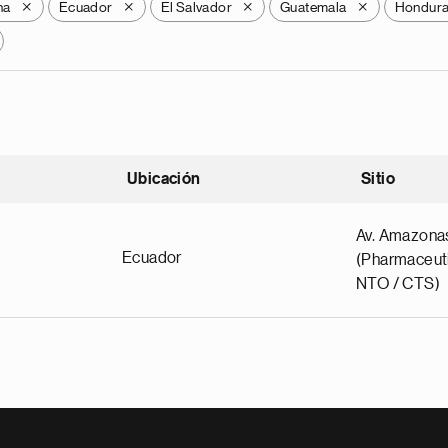
na
Ecuador
El Salvador
Guatemala
Hondur
X
X
X
X
Ubicación
Sitio
scendente
Av. Amazona
Ecuador
(Pharmaceuti
NTO / CTS)