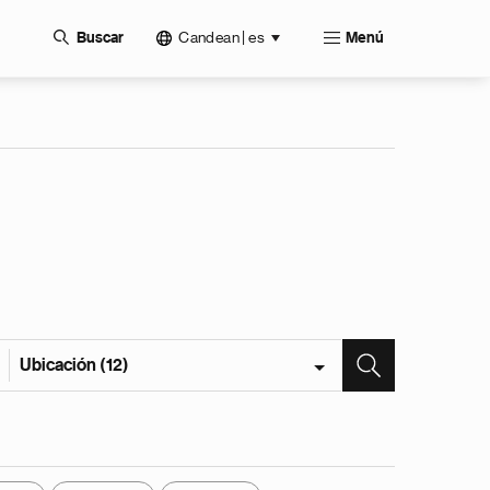
Candean | es
Buscar
Menú
Ubicación (12)