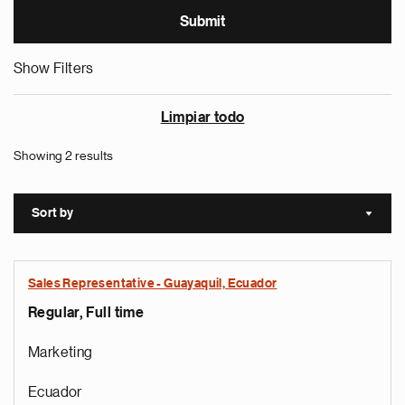
Show Filters
Limpiar todo
Showing 2 results
Sort by
Sort a
Sales Representative - Guayaquil, Ecuador
Regular, Full time
Marketing
Ecuador