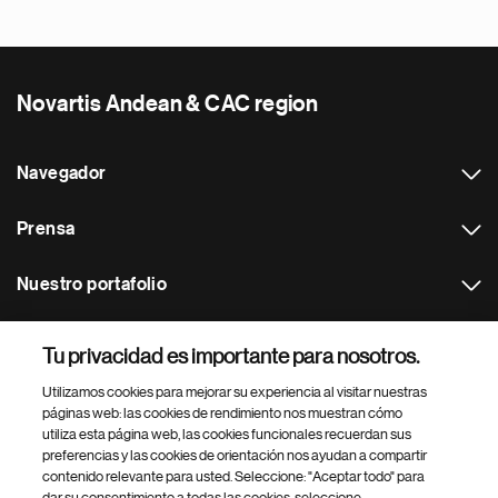
Novartis Andean & CAC region
Navegador
Prensa
Nuestro portafolio
Otras webs
Tu privacidad es importante para nosotros.
Utilizamos cookies para mejorar su experiencia al visitar nuestras
Footer Site Search
páginas web: las cookies de rendimiento nos muestran cómo
utiliza esta página web, las cookies funcionales recuerdan sus
preferencias y las cookies de orientación nos ayudan a compartir
contenido relevante para usted. Seleccione: "Aceptar todo" para
dar su consentimiento a todas las cookies, seleccione