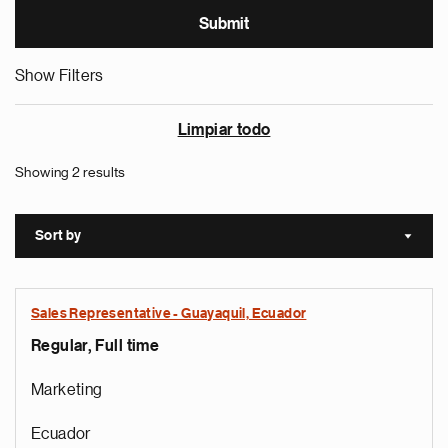
Show Filters
Limpiar todo
Showing 2 results
Sort by
Sort a
Sales Representative - Guayaquil, Ecuador
Regular, Full time
Marketing
Ecuador