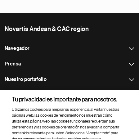
Novartis Andean & CAC region
Navegador
Prensa
Nuestro portafolio
Otras webs
Tu privacidad es importante para nosotros.
Utilizamos cookies para mejorar su experiencia al visitar nuestras
Footer Site Search
páginas web: las cookies de rendimiento nos muestran cómo
utiliza esta página web, las cookies funcionales recuerdan sus
preferencias y las cookies de orientación nos ayudan a compartir
contenido relevante para usted. Seleccione: "Aceptar todo" para
dar su consentimiento a todas las cookies, seleccione