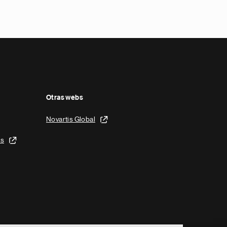
Otras webs
Novartis Global
is