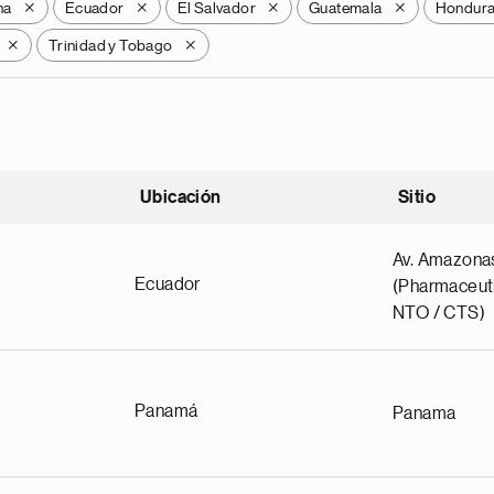
na
Ecuador
El Salvador
Guatemala
Hondur
X
X
X
X
Trinidad y Tobago
X
X
Ubicación
Sitio
scendente
Av. Amazona
Ecuador
(Pharmaceuti
NTO / CTS)
Panamá
Panama