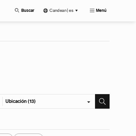
Candean | es
Buscar
Menú
Ubicación (13)