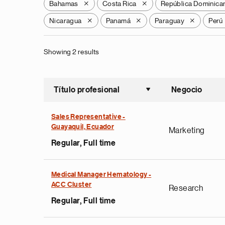
Bahamas
Costa Rica
República Dominica
X
X
Nicaragua
Panamá
Paraguay
Perú
X
X
X
Showing 2 results
Título profesional
Negocio
Ordenar a
Sales Representative -
Guayaquil, Ecuador
Marketing
Regular, Full time
Medical Manager Hematology -
ACC Cluster
Research
Regular, Full time