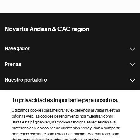
Novartis Andean & CAC region
Navegador
Prensa
Nuestro portafolio
Otras webs
Tu privacidad es importante para nosotros.
Utilizamos cookies para mejorar su experiencia al visitar nuestras
Footer Site Search
páginas web: las cookies de rendimiento nos muestran cómo
utiliza esta página web, las cookies funcionales recuerdan sus
preferencias y las cookies de orientación nos ayudan a compartir
contenido relevante para usted. Seleccione: "Aceptar todo" para
dar su consentimiento a todas las cookies, seleccione