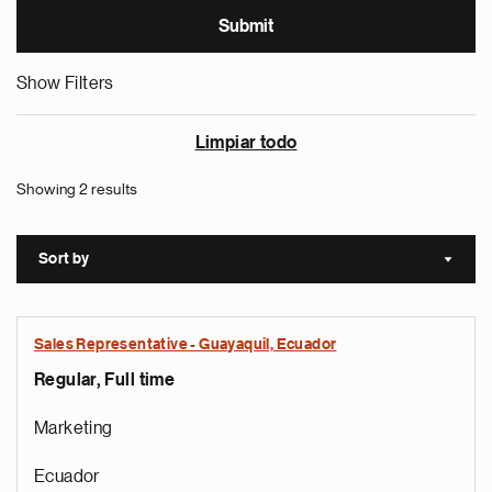
Show Filters
Limpiar todo
Showing 2 results
Sort by
Sort a
Sales Representative - Guayaquil, Ecuador
Regular, Full time
Marketing
Ecuador