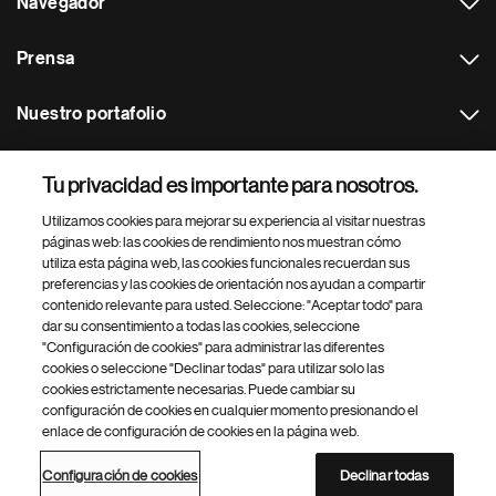
Navegador
Prensa
Nuestro portafolio
Otras webs
Tu privacidad es importante para nosotros.
Utilizamos cookies para mejorar su experiencia al visitar nuestras
Footer Site Search
páginas web: las cookies de rendimiento nos muestran cómo
utiliza esta página web, las cookies funcionales recuerdan sus
preferencias y las cookies de orientación nos ayudan a compartir
contenido relevante para usted. Seleccione: "Aceptar todo" para
dar su consentimiento a todas las cookies, seleccione
"Configuración de cookies" para administrar las diferentes
cookies o seleccione "Declinar todas" para utilizar solo las
cookies estrictamente necesarias. Puede cambiar su
Parte
© 2026 Novartis AG
configuración de cookies en cualquier momento presionando el
inferior
enlace de configuración de cookies en la página web.
Política de privacidad
Términos de uso
Accesibilidad
del
Configuración de cookies
Mapa del sitio
pie
Configuración de cookies
Declinar todas
de