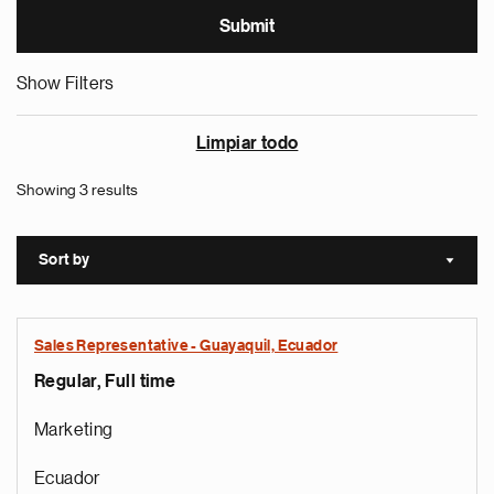
Show Filters
Limpiar todo
Showing 3 results
Sort by
Sort a
Sales Representative - Guayaquil, Ecuador
Regular, Full time
Marketing
Ecuador