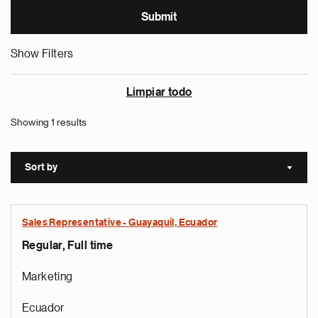
Show Filters
Limpiar todo
Showing 1 results
Sort by
Sort a
Sales Representative - Guayaquil, Ecuador
Regular, Full time
Marketing
Ecuador