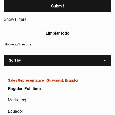
Show Filters
Limpiar todo
Showing 1 results
Sort by
Sort a
Sales Representative - Guayaquil, Ecuador
Regular, Full time
Marketing
Ecuador