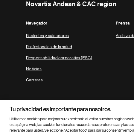
Novartis Andean & CAC region
Navegador
Prensa
Pacientes y cuidadores
Archivo d
Profesionales de la salud
Responsabilidad corporativa (ESG)
Noticias
Carreras
Tu privacidad es importante para nosotros.
Utilizamos cookies para mejorar su experiencia al visitar nuestras páginas we
esta página web, las cookies funcionales recuerdan sus preferencias y las co
relevante para usted. Seleccione: "Aceptar todo" para dar su consentimiento a
Parte
© 2026 Novartis AG