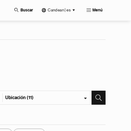
Candean | es
Buscar
Menú
Ubicación (11)