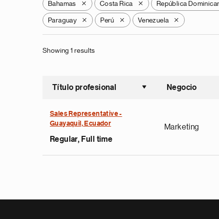
Bahamas
Costa Rica
República Dominica
X
X
Paraguay
Perú
Venezuela
X
X
X
Showing 1 results
Título profesional
Negocio
Ordenar a
Sales Representative -
Guayaquil, Ecuador
Marketing
Regular, Full time