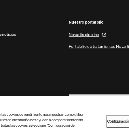
Nuestro portafolio
e noticias
Novartis pipeline
Portafolio de tratamientos Novart
Footer Site Search
b: las cookies de rendimiento nos muestran cómo utiliza
okies de orientación nos ayudan a compartir contenido
Configuració
 todas las cookies, seleccione "Configuración de