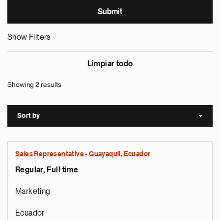
Show Filters
Limpiar todo
Showing 2 results
Sort by
Sort a
Sales Representative - Guayaquil, Ecuador
Regular, Full time
Marketing
Ecuador