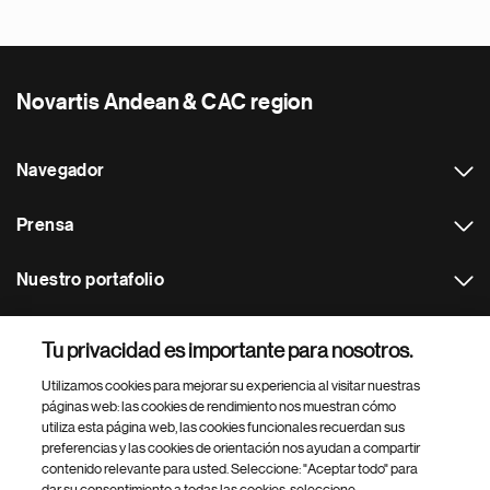
Novartis Andean & CAC region
Navegador
Prensa
Nuestro portafolio
Otras webs
Tu privacidad es importante para nosotros.
Utilizamos cookies para mejorar su experiencia al visitar nuestras
Footer Site Search
páginas web: las cookies de rendimiento nos muestran cómo
utiliza esta página web, las cookies funcionales recuerdan sus
preferencias y las cookies de orientación nos ayudan a compartir
contenido relevante para usted. Seleccione: "Aceptar todo" para
dar su consentimiento a todas las cookies, seleccione