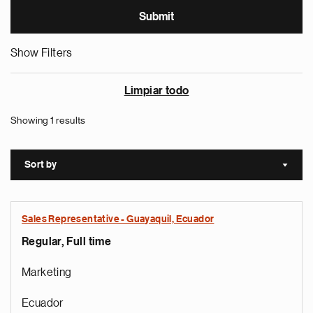
Show Filters
Limpiar todo
Showing 1 results
Sort by
Sort a
Sales Representative - Guayaquil, Ecuador
Regular, Full time
Marketing
Ecuador